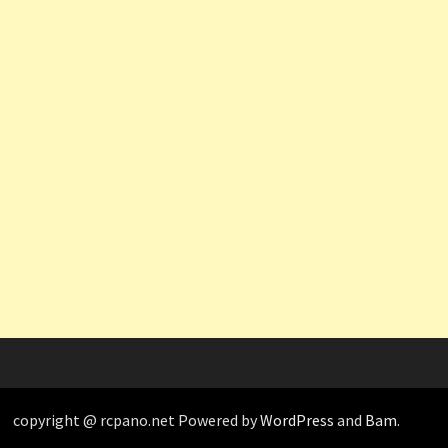
copyright @ rcpano.net Powered by
WordPress
and
Bam
.